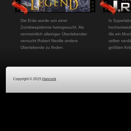
Die Erde wurde von einer
In Superlab
Zombieepidemie heimgesucht. Als
hochentwick
vermeintlich alleiniger Überlebender
Als ein Mord
versucht Robert Neville andere
selber verdä
Überlebende zu finden.
größten Krit
Copyright © 2015
Hancock